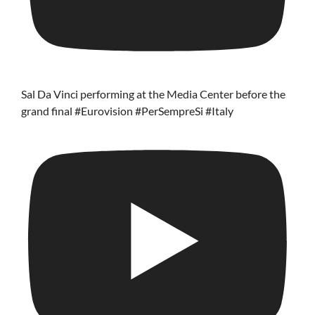
Sal Da Vinci performing at the Media Center before the
grand final #Eurovision #PerSempreSi #Italy