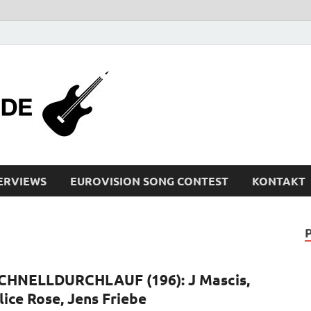
bleistiftrocker
Musik-News, Reviews, Interviews, Eurovisi
ERVIEWS
EUROVISION SONG CONTEST
KONTAKT
CHNELLDURCHLAUF (196): J Mascis,
lice Rose, Jens Friebe