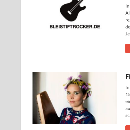
In
Al
re
de
Je
F
In
15
ei
au
sc