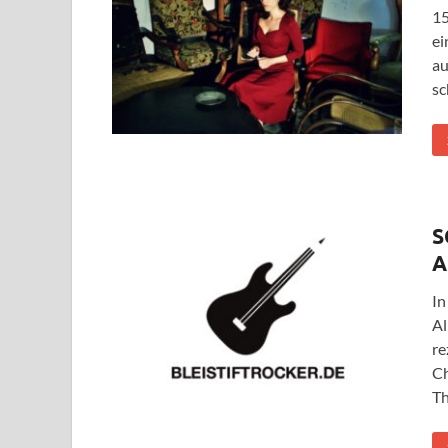
15
ei
au
sc
S
A
In
Al
re
Ch
Th