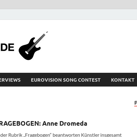
bleistiftrocker
Musik-News, Reviews, Interviews, Eurovisi
ERVIEWS
EUROVISION SONG CONTEST
KONTAKT
RAGEBOGEN: Anne Dromeda
 der Rubrik „Fragebogen“ beantworten Künstler insgesamt