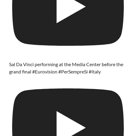
Sal Da Vinci performing at the Media Center before the
grand final #Eurovision #PerSempreSi #Italy