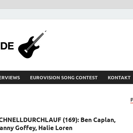
bleistiftrocker
Musik-News, Reviews, Interviews, Eurovisi
ERVIEWS
EUROVISION SONG CONTEST
KONTAKT
CHNELLDURCHLAUF (169): Ben Caplan,
anny Goffey, Halie Loren