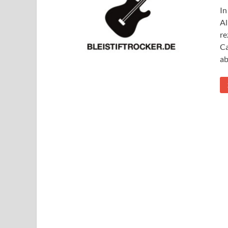
In
Al
re
Ca
ab