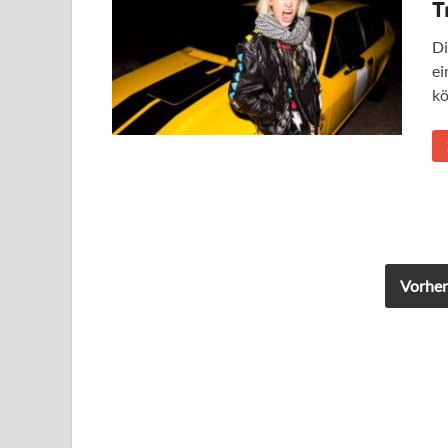
T
Di
ei
kö
Vorher