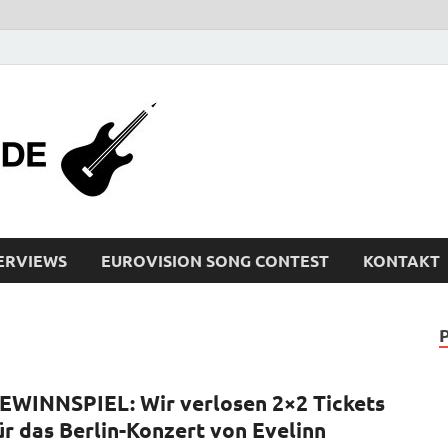
bleistiftrocker
Musik-News, Reviews, Interviews, Eurovisi
ERVIEWS
EUROVISION SONG CONTEST
KONTAKT
EWINNSPIEL: Wir verlosen 2×2 Tickets
ür das Berlin-Konzert von Evelinn