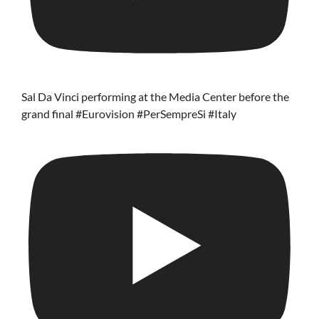
Sal Da Vinci performing at the Media Center before the
grand final #Eurovision #PerSempreSi #Italy