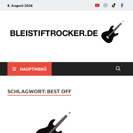
9. August 2026
bleistiftrocker.de
Musik-News, Reviews, Interviews, Eurovision Song Contest
HAUPTMENÜ
SCHLAGWORT:
BEST OFF