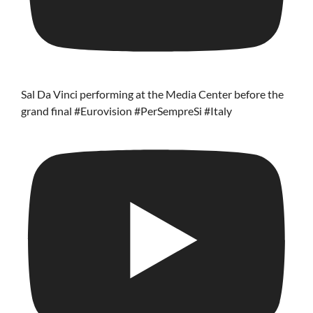
Sal Da Vinci performing at the Media Center before the
grand final #Eurovision #PerSempreSi #Italy