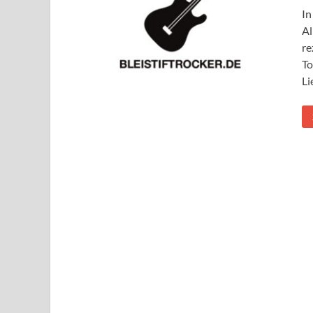
In
Al
re
To
Li