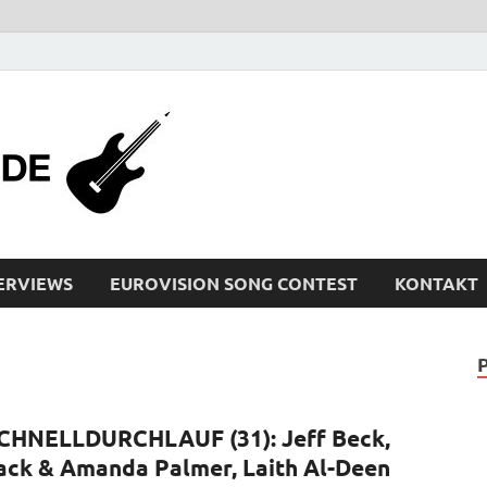
bleistiftrocker
Musik-News, Reviews, Interviews, Eurovisi
ERVIEWS
EUROVISION SONG CONTEST
KONTAKT
CHNELLDURCHLAUF (31): Jeff Beck,
ack & Amanda Palmer, Laith Al-Deen