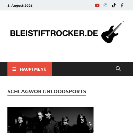
8. August 2026
bleistiftrocker.de
Musik-News, Reviews, Interviews, Eurovision Song Contest
HAUPTMENÜ
SCHLAGWORT:
BLOODSPORTS