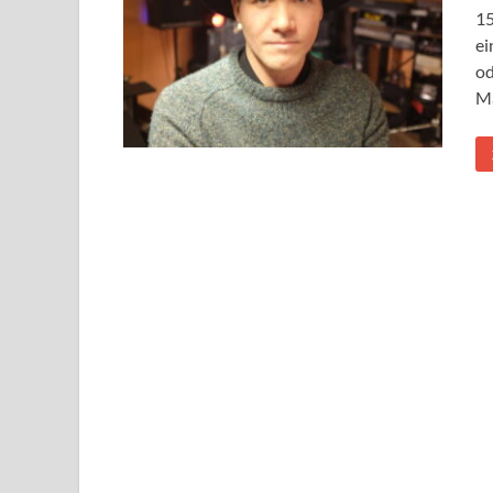
15
ei
od
Ma