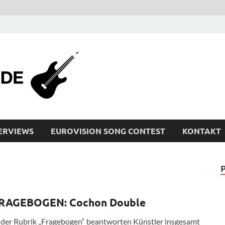
bleistiftrocker
Musik-News, Reviews, Interviews, Eurovisi
ERVIEWS
EUROVISION SONG CONTEST
KONTAKT
RAGEBOGEN: Cochon Double
 der Rubrik „Fragebogen“ beantworten Künstler insgesamt