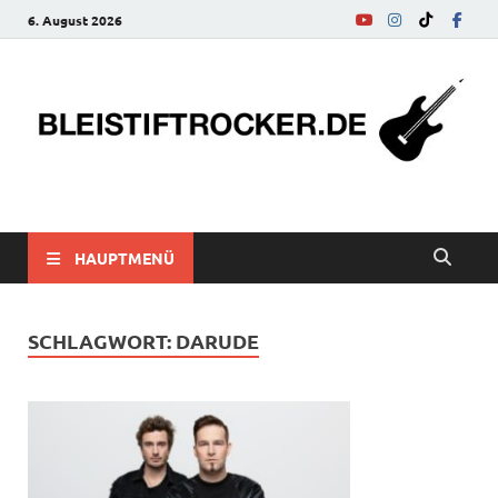
6. August 2026
bleistiftrocker.de
Musik-News, Reviews, Interviews, Eurovision Song Contest
HAUPTMENÜ
SCHLAGWORT:
DARUDE