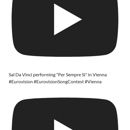
Sal Da Vinci performing "Per Sempre Si" in Vienna
#Eurovision #EurovisionSongContest #Vienna