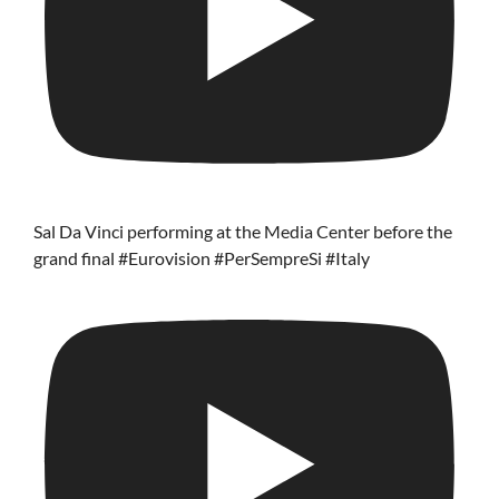
Sal Da Vinci performing at the Media Center before the
grand final #Eurovision #PerSempreSi #Italy