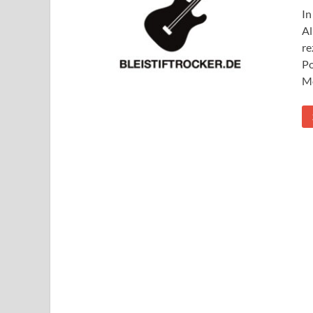
In
Al
re
Po
M