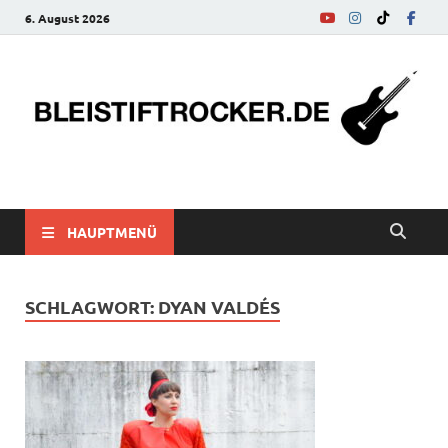
6. August 2026
bleistiftrocker.de
Musik-News, Reviews, Interviews, Eurovision Song Contest
HAUPTMENÜ
SCHLAGWORT:
DYAN VALDÉS