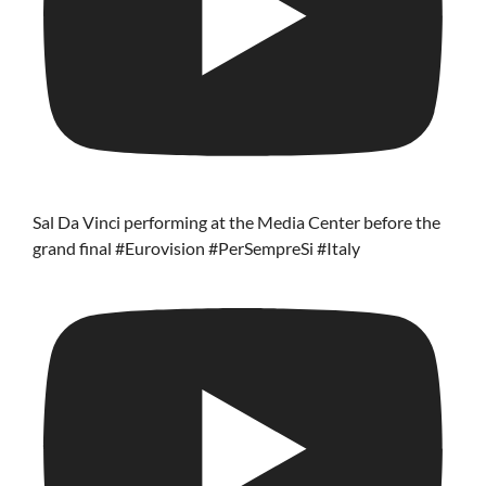
Sal Da Vinci performing at the Media Center before the
grand final #Eurovision #PerSempreSi #Italy