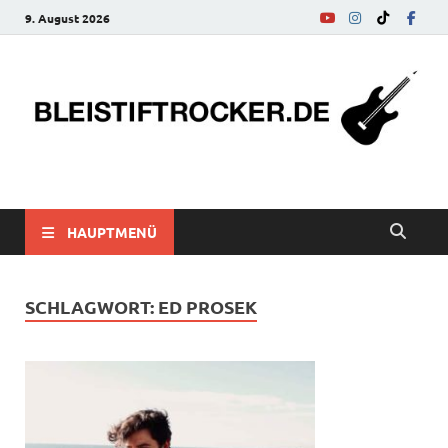
9. August 2026
bleistiftrocker.de
Musik-News, Reviews, Interviews, Eurovision Song Contest
HAUPTMENÜ
SCHLAGWORT:
ED PROSEK