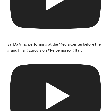
Sal Da Vinci performing at the Media Center before the
grand final #Eurovision #PerSempreSi #Italy