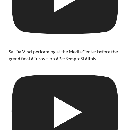
Sal Da Vinci performing at the Media Center before the
grand final #Eurovision #PerSempreSi #Italy