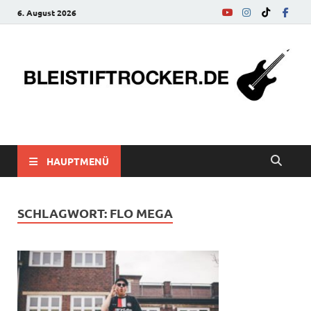
6. August 2026
bleistiftrocker.de
Musik-News, Reviews, Interviews, Eurovision Song Contest
HAUPTMENÜ
SCHLAGWORT:
FLO MEGA