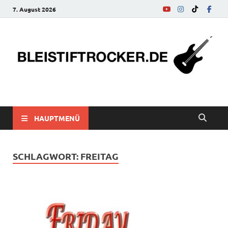
7. August 2026
bleistiftrocker.de
Musik-News, Reviews, Interviews, Eurovision Song Contest
HAUPTMENÜ
SCHLAGWORT:
FREITAG