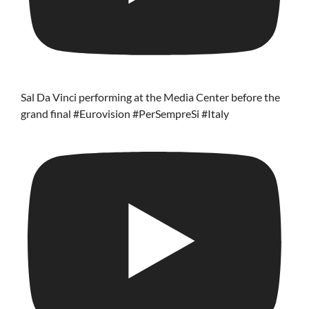
Sal Da Vinci performing at the Media Center before the
grand final #Eurovision #PerSempreSi #Italy