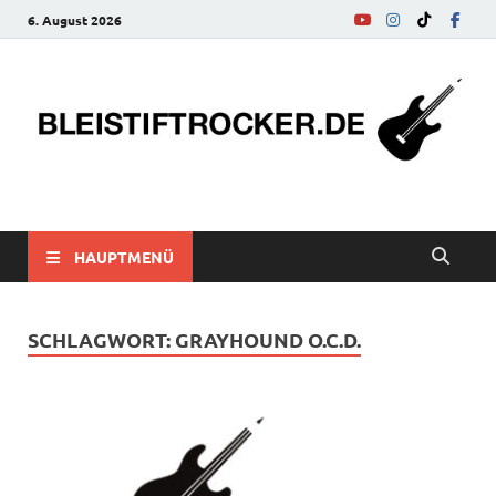
6. August 2026
bleistiftrocker.de
Musik-News, Reviews, Interviews, Eurovision Song Contest
HAUPTMENÜ
SCHLAGWORT:
GRAYHOUND O.C.D.