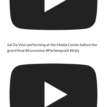
Sal Da Vinci performing at the Media Center before the
grand final #Eurovision #PerSempreSi #Italy