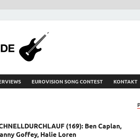
bleistiftrocker
Musik-News, Reviews, Interviews, Eurovisi
ERVIEWS
EUROVISION SONG CONTEST
KONTAKT
CHNELLDURCHLAUF (169): Ben Caplan,
anny Goffey, Halie Loren