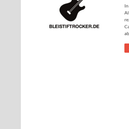
In
Al
re
Ca
ab