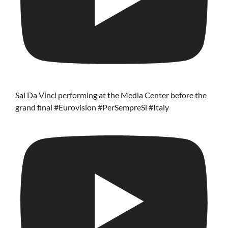
Sal Da Vinci performing at the Media Center before the
grand final #Eurovision #PerSempreSi #Italy