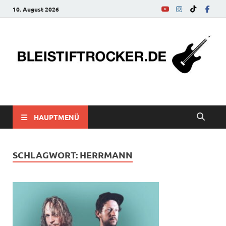
10. August 2026
bleistiftrocker.de
Musik-News, Reviews, Interviews, Eurovision Song Contest
HAUPTMENÜ
SCHLAGWORT:
HERRMANN