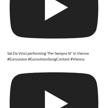
Sal Da Vinci performing "Per Sempre Si" in Vienna
#Eurovision #EurovisionSongContest #Vienna