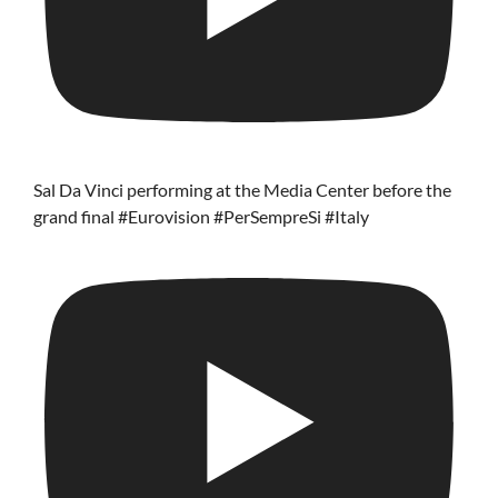
Sal Da Vinci performing at the Media Center before the
grand final #Eurovision #PerSempreSi #Italy