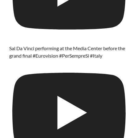
Sal Da Vinci performing at the Media Center before the
grand final #Eurovision #PerSempreSi #Italy