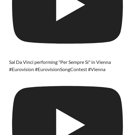
Sal Da Vinci performing "Per Sempre Si" in Vienna
#Eurovision #EurovisionSongContest #Vienna