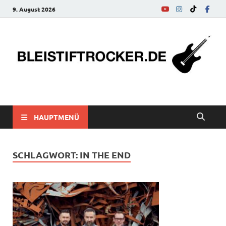
9. August 2026
bleistiftrocker.de
Musik-News, Reviews, Interviews, Eurovision Song Contest
HAUPTMENÜ
SCHLAGWORT:
IN THE END