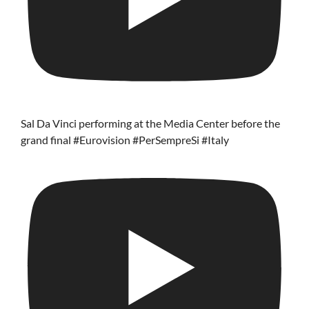
Sal Da Vinci performing at the Media Center before the
grand final #Eurovision #PerSempreSi #Italy