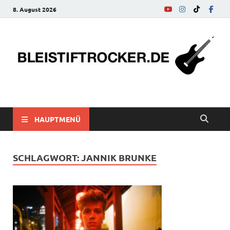
8. August 2026
bleistiftrocker.de
Musik-News, Reviews, Interviews, Eurovision Song Contest
HAUPTMENÜ
SCHLAGWORT:
JANNIK BRUNKE