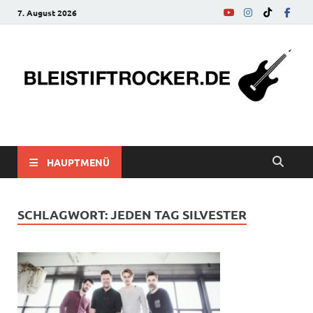
7. August 2026
bleistiftrocker.de
Musik-News, Reviews, Interviews, Eurovision Song Contest
HAUPTMENÜ
SCHLAGWORT:
JEDEN TAG SILVESTER