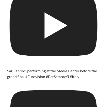
Sal Da Vinci performing at the Media Center before the
grand final #Eurovision #PerSempreSi #Italy