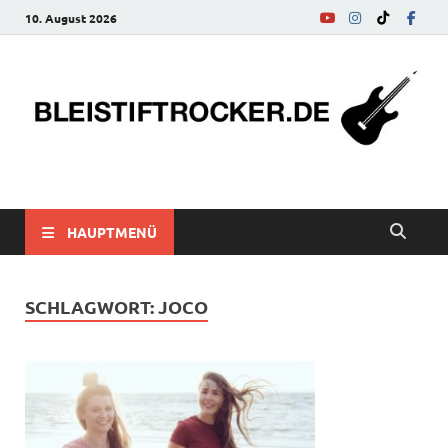
10. August 2026
bleistiftrocker.de
Musik-News, Reviews, Interviews, Eurovision Song Contest
HAUPTMENÜ
SCHLAGWORT:
JOCO