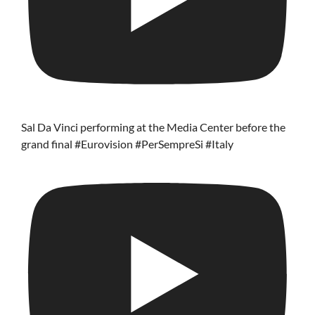
Sal Da Vinci performing at the Media Center before the
grand final #Eurovision #PerSempreSi #Italy