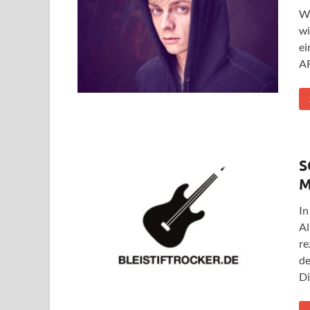
Wä
wi
ei
AR
S
M
In
Al
re
de
Di