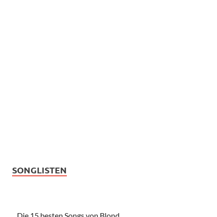
SONGLISTEN
Die 15 besten Songs von Blond