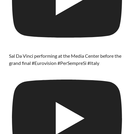
Sal Da Vinci performing at the Media Center before the
grand final #Eurovision #PerSempreSi #Italy