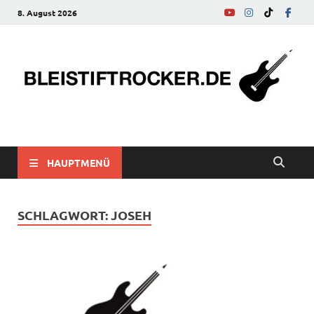
8. August 2026
bleistiftrocker.de
Musik-News, Reviews, Interviews, Eurovision Song Contest
HAUPTMENÜ
SCHLAGWORT:
JOSEH