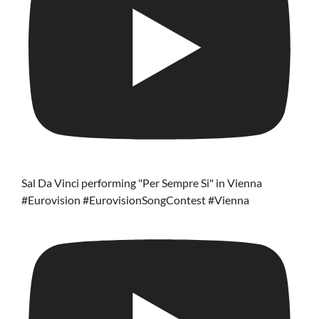
Sal Da Vinci performing "Per Sempre Si" in Vienna
#Eurovision #EurovisionSongContest #Vienna