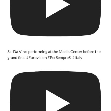
Sal Da Vinci performing at the Media Center before the
grand final #Eurovision #PerSempreSi #Italy