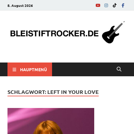
8. August 2026
bleistiftrocker.de
Musik-News, Reviews, Interviews, Eurovision Song Contest
HAUPTMENÜ
SCHLAGWORT:
LEFT IN YOUR LOVE