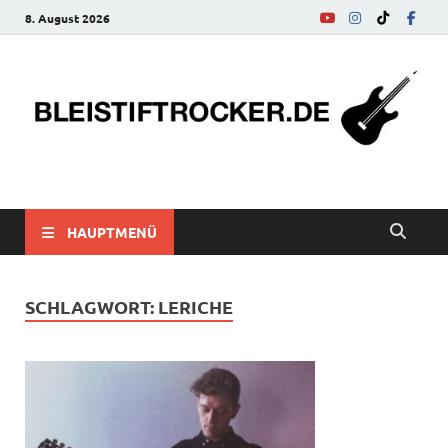
8. August 2026
bleistiftrocker.de
Musik-News, Reviews, Interviews, Eurovision Song Contest
HAUPTMENÜ
SCHLAGWORT:
LERICHE