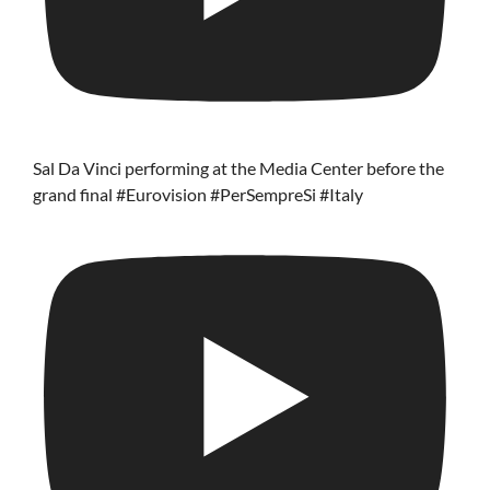
Sal Da Vinci performing at the Media Center before the
grand final #Eurovision #PerSempreSi #Italy