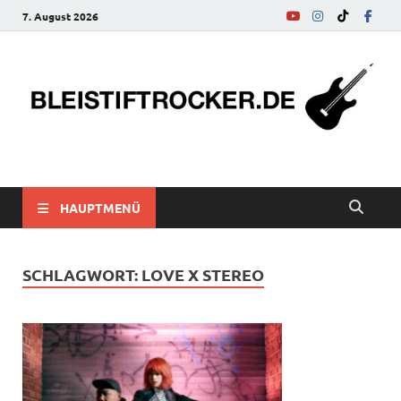
7. August 2026
bleistiftrocker.de
Musik-News, Reviews, Interviews, Eurovision Song Contest
HAUPTMENÜ
SCHLAGWORT:
LOVE X STEREO