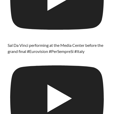
Sal Da Vinci performing at the Media Center before the
grand final #Eurovision #PerSempreSi #Italy