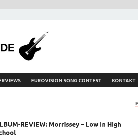
bleistiftrocker
Musik-News, Reviews, Interviews, Eurovisi
ERVIEWS
EUROVISION SONG CONTEST
KONTAKT
LBUM-REVIEW: Morrissey – Low In High
chool