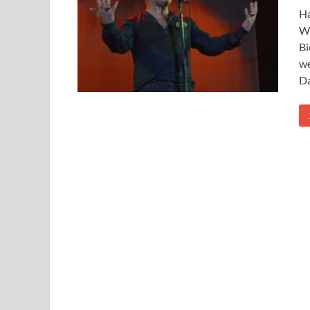
Ha
We
Bi
we
Da