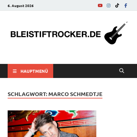
6. August 2026
bleistiftrocker.de
Musik-News, Reviews, Interviews, Eurovision Song Contest
HAUPTMENÜ
SCHLAGWORT:
MARCO SCHMEDTJE