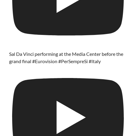
Sal Da Vinci performing at the Media Center before the
grand final #Eurovision #PerSempreSi #Italy