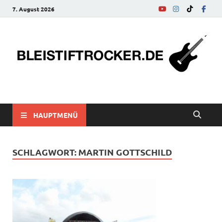
7. August 2026
bleistiftrocker.de
Musik-News, Reviews, Interviews, Eurovision Song Contest
HAUPTMENÜ
SCHLAGWORT:
MARTIN GOTTSCHILD