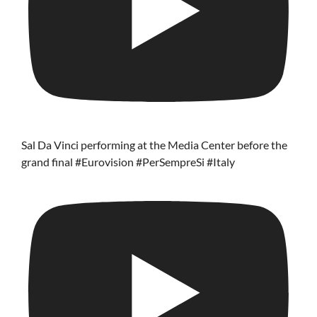
Sal Da Vinci performing at the Media Center before the
grand final #Eurovision #PerSempreSi #Italy