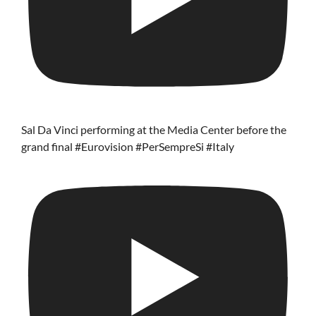
Sal Da Vinci performing at the Media Center before the
grand final #Eurovision #PerSempreSi #Italy