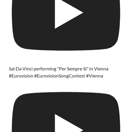
Sal Da Vinci performing "Per Sempre Si" in Vienna
#Eurovision #EurovisionSongContest #Vienna