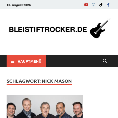
10. August 2026
bleistiftrocker.de
Musik-News, Reviews, Interviews, Eurovision Song Contest
HAUPTMENÜ
SCHLAGWORT:
NICK MASON