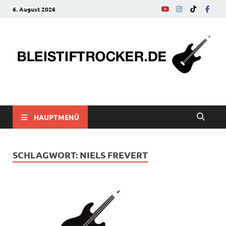
6. August 2026
bleistiftrocker.de
Musik-News, Reviews, Interviews, Eurovision Song Contest
HAUPTMENÜ
SCHLAGWORT:
NIELS FREVERT