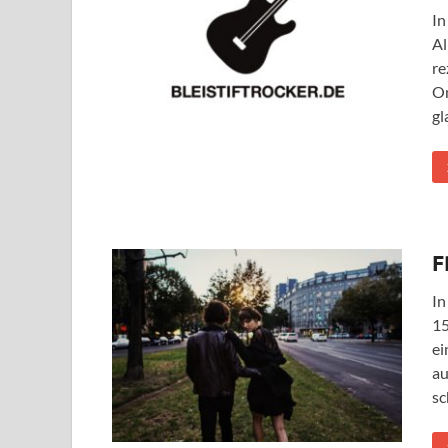
In
Al
re
On
gl
F
In
15
ei
au
sc