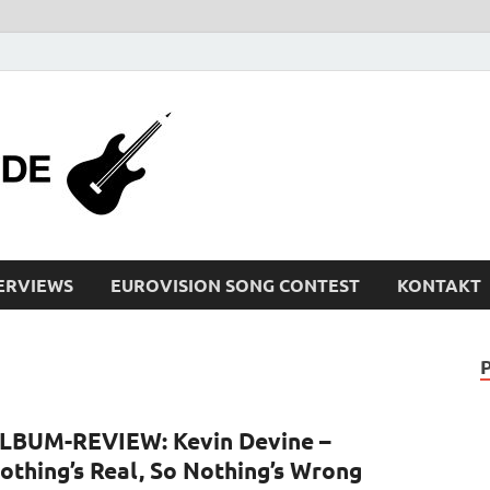
bleistiftrocker
Musik-News, Reviews, Interviews, Eurovisi
ERVIEWS
EUROVISION SONG CONTEST
KONTAKT
LBUM-REVIEW: Kevin Devine –
othing’s Real, So Nothing’s Wrong