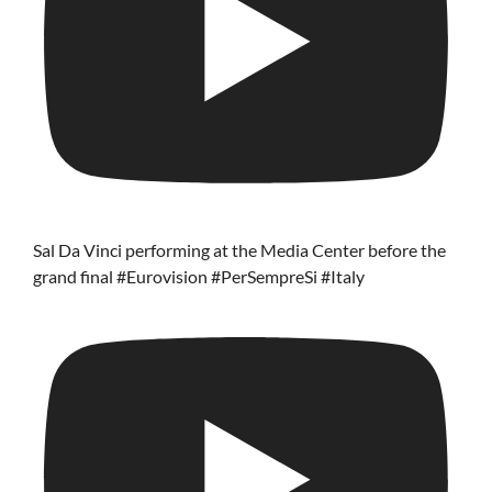
Sal Da Vinci performing at the Media Center before the
grand final #Eurovision #PerSempreSi #Italy