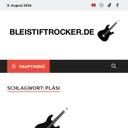
9. August 2026
bleistiftrocker.de
Musik-News, Reviews, Interviews, Eurovision Song Contest
HAUPTMENÜ
SCHLAGWORT:
PLÀSI