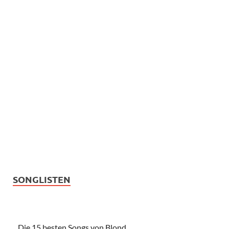
SONGLISTEN
Die 15 besten Songs von Blond