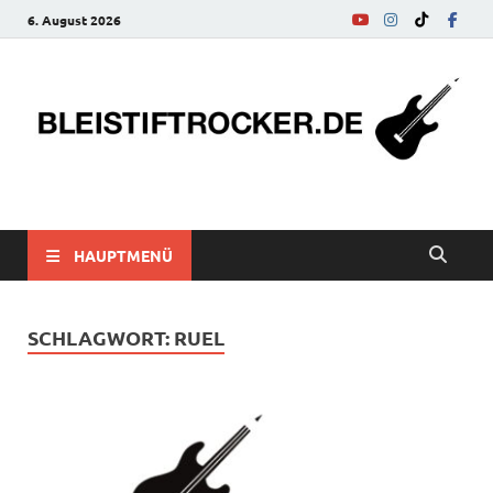
6. August 2026
bleistiftrocker.de
Musik-News, Reviews, Interviews, Eurovision Song Contest
HAUPTMENÜ
SCHLAGWORT:
RUEL