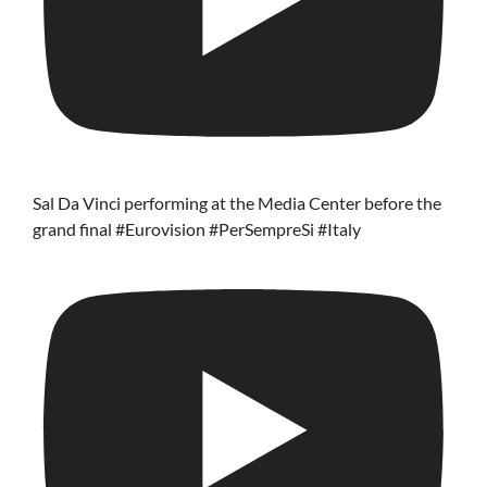
Sal Da Vinci performing at the Media Center before the
grand final #Eurovision #PerSempreSi #Italy