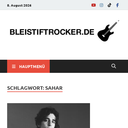
8. August 2026
bleistiftrocker.de
Musik-News, Reviews, Interviews, Eurovision Song Contest
HAUPTMENÜ
SCHLAGWORT:
SAHAR