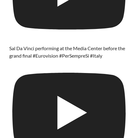
Sal Da Vinci performing at the Media Center before the
grand final #Eurovision #PerSempreSi #Italy