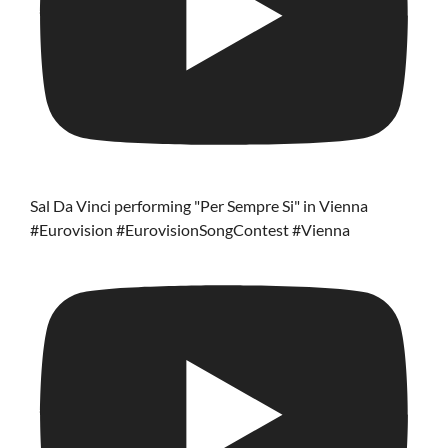
Sal Da Vinci performing "Per Sempre Si" in Vienna
#Eurovision #EurovisionSongContest #Vienna