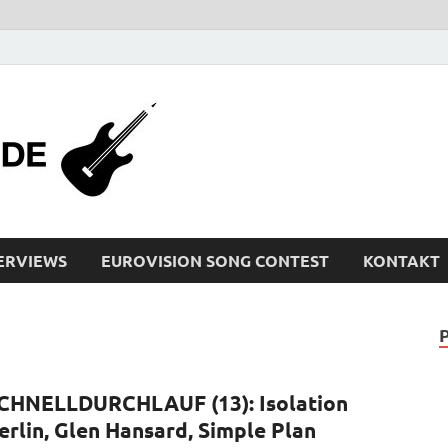
bleistiftrocker
Musik-News, Reviews, Interviews, Eurovisi
ERVIEWS
EUROVISION SONG CONTEST
KONTAKT
CHNELLDURCHLAUF (13): Isolation
erlin, Glen Hansard, Simple Plan