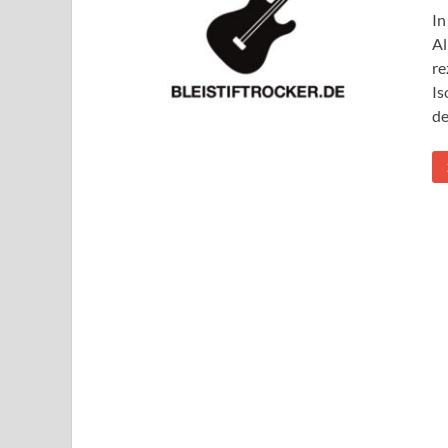
In
Al
re
Is
de