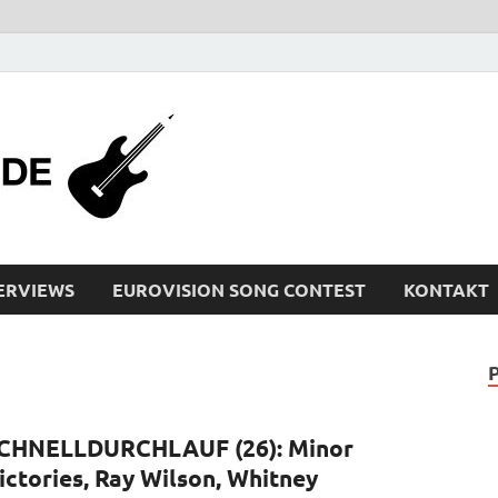
bleistiftrocker
Musik-News, Reviews, Interviews, Eurovisi
ERVIEWS
EUROVISION SONG CONTEST
KONTAKT
CHNELLDURCHLAUF (26): Minor
ictories, Ray Wilson, Whitney