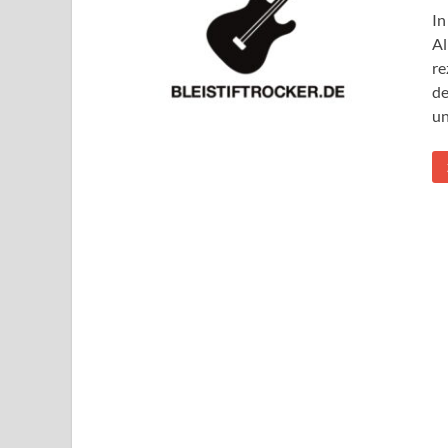
In
Al
re
de
un