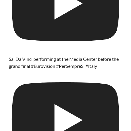
Sal Da Vinci performing at the Media Center before the
grand final #Eurovision #PerSempreSi #Italy