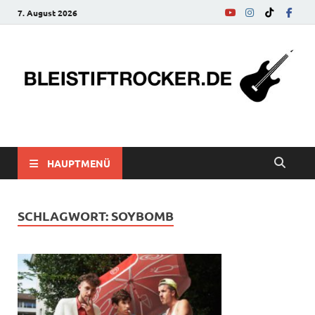
7. August 2026
bleistiftrocker.de
Musik-News, Reviews, Interviews, Eurovision Song Contest
HAUPTMENÜ
SCHLAGWORT:
SOYBOMB