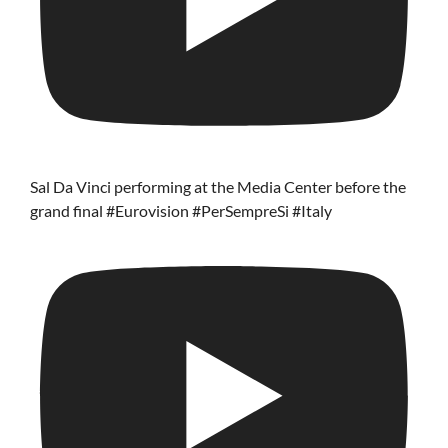
Sal Da Vinci performing at the Media Center before the
grand final #Eurovision #PerSempreSi #Italy