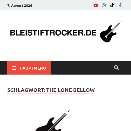
7. August 2026
bleistiftrocker.de
Musik-News, Reviews, Interviews, Eurovision Song Contest
HAUPTMENÜ
SCHLAGWORT:
THE LONE BELLOW