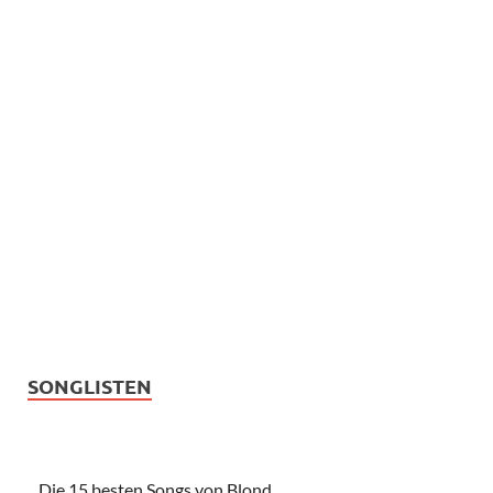
SONGLISTEN
Die 15 besten Songs von Blond