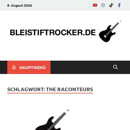
9. August 2026
bleistiftrocker.de
Musik-News, Reviews, Interviews, Eurovision Song Contest
HAUPTMENÜ
SCHLAGWORT:
THE RACONTEURS