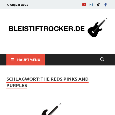
7. August 2026
bleistiftrocker.de
Musik-News, Reviews, Interviews, Eurovision Song Contest
HAUPTMENÜ
SCHLAGWORT:
THE REDS PINKS AND
PURPLES