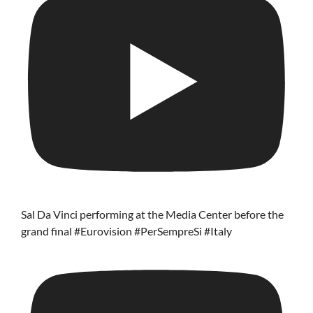
Sal Da Vinci performing at the Media Center before the
grand final #Eurovision #PerSempreSi #Italy