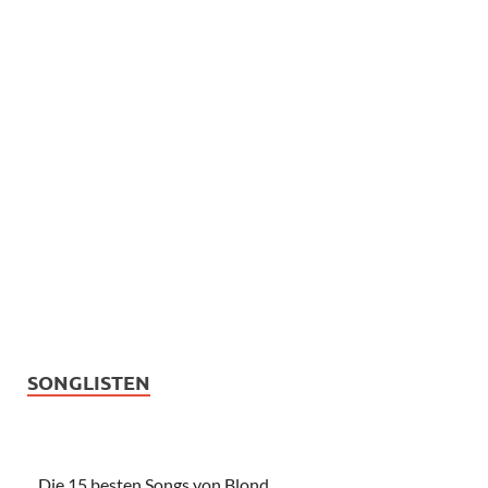
SONGLISTEN
Die 15 besten Songs von Blond