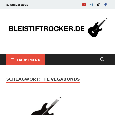
8. August 2026
bleistiftrocker.de
Musik-News, Reviews, Interviews, Eurovision Song Contest
HAUPTMENÜ
SCHLAGWORT:
THE VEGABONDS