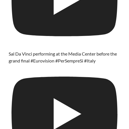
Sal Da Vinci performing at the Media Center before the
grand final #Eurovision #PerSempreSi #Italy