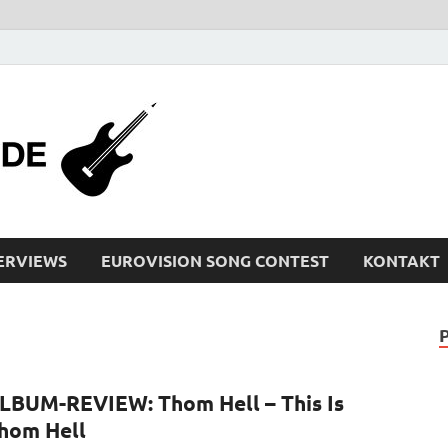
bleistiftrocker
Musik-News, Reviews, Interviews, Eurovisi
ERVIEWS
EUROVISION SONG CONTEST
KONTAKT
LBUM-REVIEW: Thom Hell – This Is
hom Hell