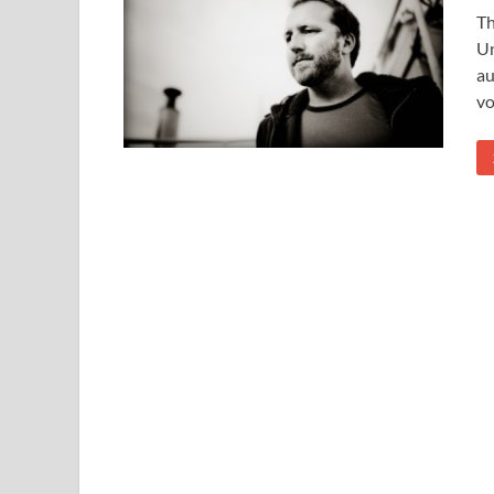
Th
Un
au
vo