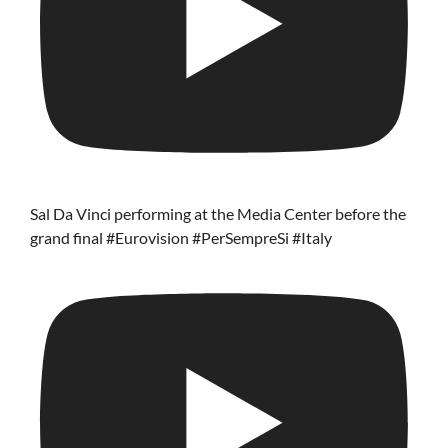
Sal Da Vinci performing at the Media Center before the
grand final #Eurovision #PerSempreSi #Italy