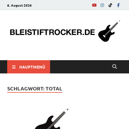
6. August 2026
bleistiftrocker.de
Musik-News, Reviews, Interviews, Eurovision Song Contest
HAUPTMENÜ
SCHLAGWORT:
TOTAL