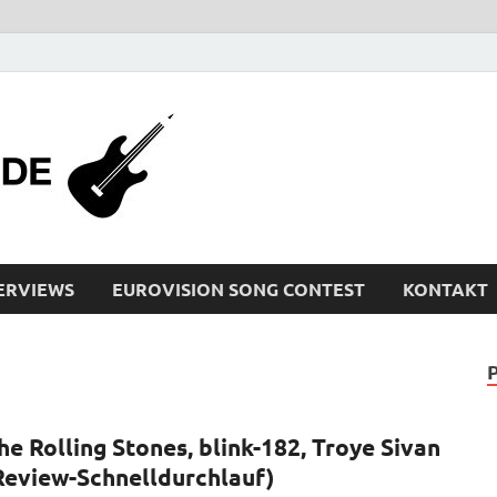
bleistiftrocker
Musik-News, Reviews, Interviews, Eurovisi
ERVIEWS
EUROVISION SONG CONTEST
KONTAKT
he Rolling Stones, blink-182, Troye Sivan
Review-Schnelldurchlauf)